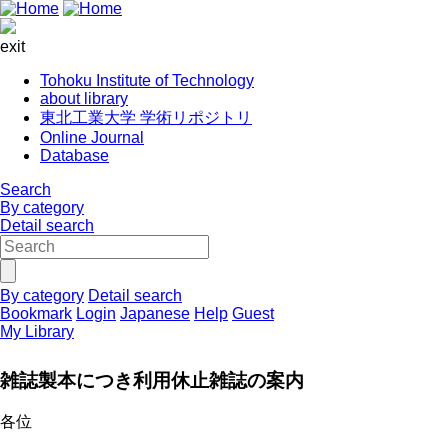
exit
Tohoku Institute of Technology
about library
東北工業大学 学術リポジトリ
Online Journal
Database
Search
By category
Detail search
By category
Detail search
Bookmark
Login
Japanese
Help
Guest
My Library
雑誌製本につき利用休止雑誌の案内
各位