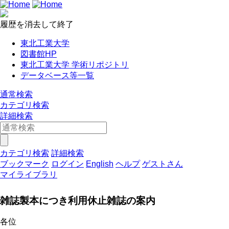
履歴を消去して終了
東北工業大学
図書館HP
東北工業大学 学術リポジトリ
データベース等一覧
通常検索
カテゴリ検索
詳細検索
カテゴリ検索
詳細検索
ブックマーク
ログイン
English
ヘルプ
ゲストさん
マイライブラリ
雑誌製本につき利用休止雑誌の案内
各位