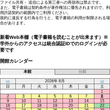
ファイル共有・ 送信による第三者への再頒布は禁止です。
また、電子書籍は契約条件が著作権法に優先されますので、利
用許諾契約の範囲内でご利用ください。
規約に違反する行為を行うと、電子書籍の利用が制限される場
合があります。
新着Web本棚（電子書籍を読むことが出来ます）※
学外からのアクセスは統合認証IDでのログインが必
要です
開館カレンダー
本館
分館
2026年 8月
<<
>>
日
月
火
水
木
金
土
1
2
3
4
5
6
7
8
9
10
11
12
13
14
15
16
17
18
19
20
21
22