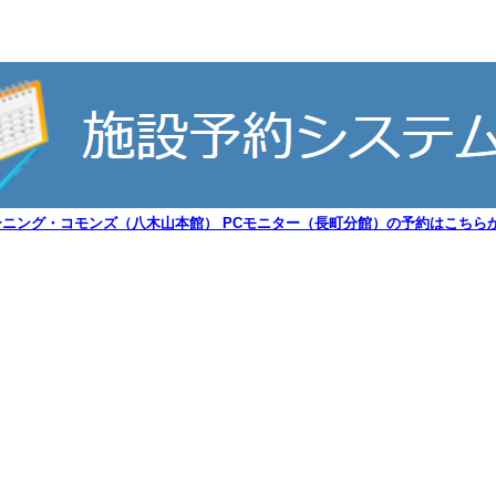
ーニング・コモンズ（八木山本館） PCモニター（長町分館）の予約はこちらか