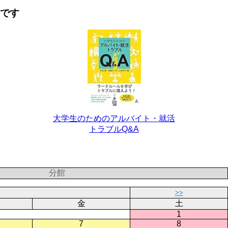
要です
大学生のためのアルバイト・就活
トラブルQ&A
分館
>>
金
土
1
7
8