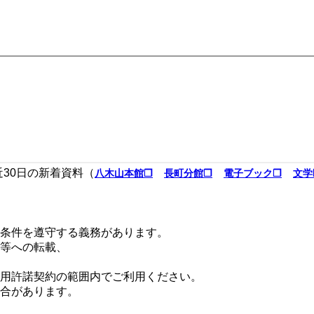
近30日の新着資料（
八木山本館❐
長町分館❐
電子ブック❐
文学
条件を遵守する義務があります。
等への転載、
用許諾契約の範囲内でご利用ください。
合があります。