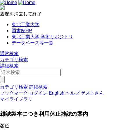
履歴を消去して終了
東北工業大学
図書館HP
東北工業大学 学術リポジトリ
データベース等一覧
通常検索
カテゴリ検索
詳細検索
カテゴリ検索
詳細検索
ブックマーク
ログイン
English
ヘルプ
ゲストさん
マイライブラリ
雑誌製本につき利用休止雑誌の案内
各位