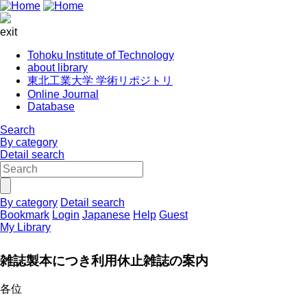
exit
Tohoku Institute of Technology
about library
東北工業大学 学術リポジトリ
Online Journal
Database
Search
By category
Detail search
By category
Detail search
Bookmark
Login
Japanese
Help
Guest
My Library
雑誌製本につき利用休止雑誌の案内
各位