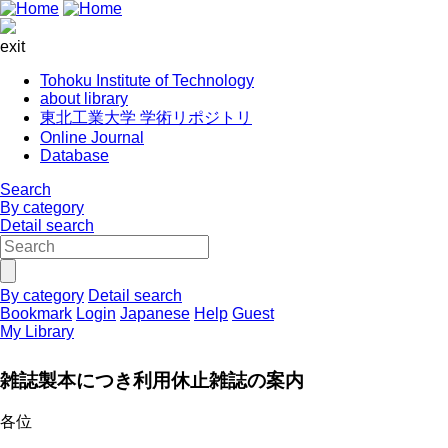
exit
Tohoku Institute of Technology
about library
東北工業大学 学術リポジトリ
Online Journal
Database
Search
By category
Detail search
By category
Detail search
Bookmark
Login
Japanese
Help
Guest
My Library
雑誌製本につき利用休止雑誌の案内
各位