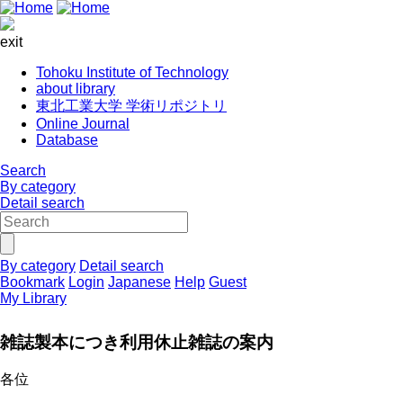
exit
Tohoku Institute of Technology
about library
東北工業大学 学術リポジトリ
Online Journal
Database
Search
By category
Detail search
By category
Detail search
Bookmark
Login
Japanese
Help
Guest
My Library
雑誌製本につき利用休止雑誌の案内
各位