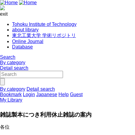
exit
Tohoku Institute of Technology
about library
東北工業大学 学術リポジトリ
Online Journal
Database
Search
By category
Detail search
By category
Detail search
Bookmark
Login
Japanese
Help
Guest
My Library
雑誌製本につき利用休止雑誌の案内
各位