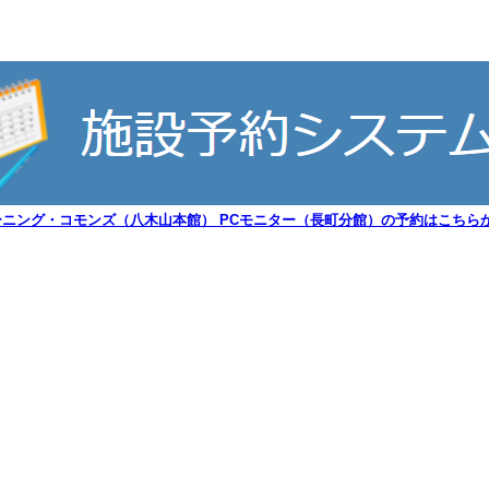
ーニング・コモンズ（八木山本館） PCモニター（長町分館）の予約はこちらか