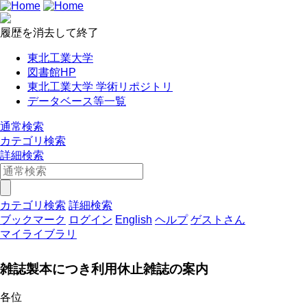
履歴を消去して終了
東北工業大学
図書館HP
東北工業大学 学術リポジトリ
データベース等一覧
通常検索
カテゴリ検索
詳細検索
カテゴリ検索
詳細検索
ブックマーク
ログイン
English
ヘルプ
ゲストさん
マイライブラリ
雑誌製本につき利用休止雑誌の案内
各位