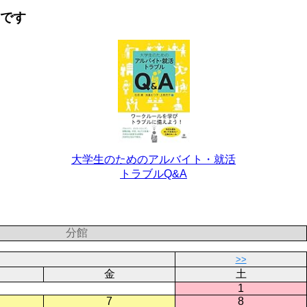
要です
大学生のためのアルバイト・就活
トラブルQ&A
分館
>>
金
土
1
7
8