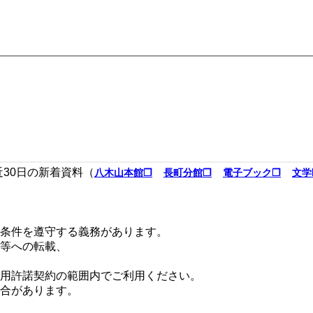
近30日の新着資料（
八木山本館❐
長町分館❐
電子ブック❐
文学
条件を遵守する義務があります。
等への転載、
用許諾契約の範囲内でご利用ください。
合があります。