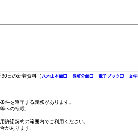
近30日の新着資料（
八木山本館❐
長町分館❐
電子ブック❐
文学
条件を遵守する義務があります。
等への転載、
用許諾契約の範囲内でご利用ください。
合があります。