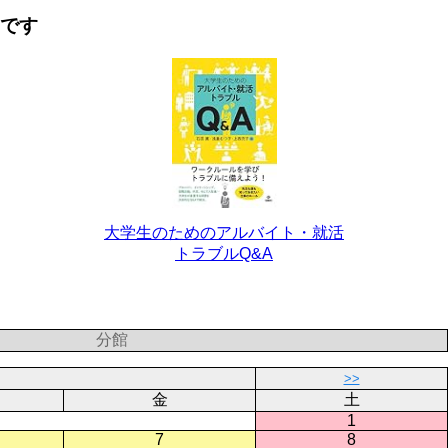
要です
大学生のためのアルバイト・就活
トラブルQ&A
分館
>>
金
土
1
7
8