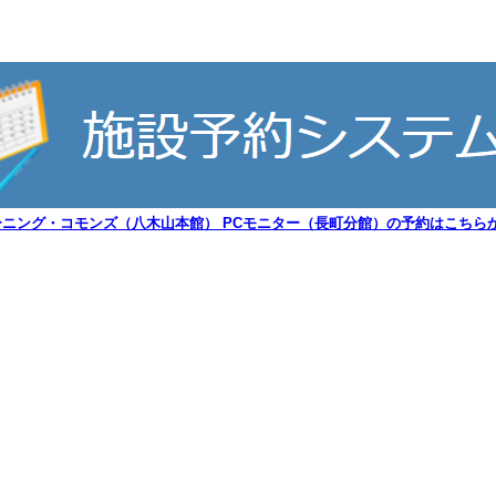
ーニング・コモンズ（八木山本館） PCモニター（長町分館）の予約はこちらか