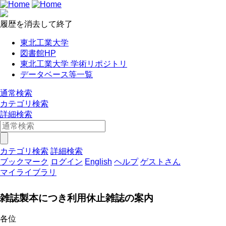
履歴を消去して終了
東北工業大学
図書館HP
東北工業大学 学術リポジトリ
データベース等一覧
通常検索
カテゴリ検索
詳細検索
カテゴリ検索
詳細検索
ブックマーク
ログイン
English
ヘルプ
ゲストさん
マイライブラリ
雑誌製本につき利用休止雑誌の案内
各位