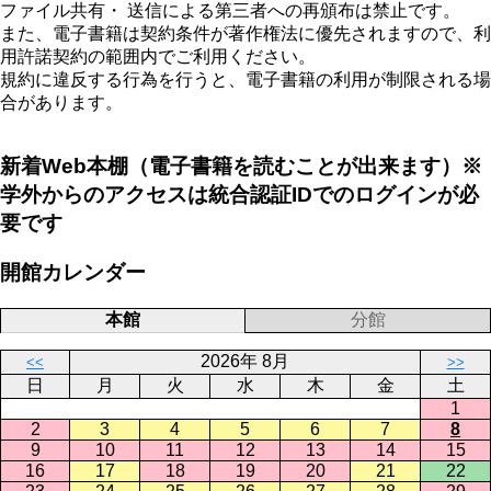
ファイル共有・ 送信による第三者への再頒布は禁止です。
また、電子書籍は契約条件が著作権法に優先されますので、利
用許諾契約の範囲内でご利用ください。
規約に違反する行為を行うと、電子書籍の利用が制限される場
合があります。
新着Web本棚（電子書籍を読むことが出来ます）※
学外からのアクセスは統合認証IDでのログインが必
要です
開館カレンダー
本館
分館
2026年 8月
<<
>>
日
月
火
水
木
金
土
1
2
3
4
5
6
7
8
9
10
11
12
13
14
15
16
17
18
19
20
21
22