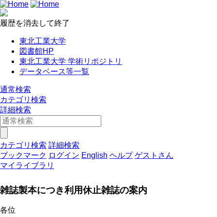
履歴を消去して終了
東北工業大学
図書館HP
東北工業大学 学術リポジトリ
データベース等一覧
通常検索
カテゴリ検索
詳細検索
カテゴリ検索
詳細検索
ブックマーク
ログイン
English
ヘルプ
ゲストさん
マイライブラリ
雑誌製本につき利用休止雑誌の案内
各位