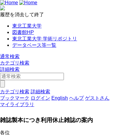
履歴を消去して終了
東北工業大学
図書館HP
東北工業大学 学術リポジトリ
データベース等一覧
通常検索
カテゴリ検索
詳細検索
カテゴリ検索
詳細検索
ブックマーク
ログイン
English
ヘルプ
ゲストさん
マイライブラリ
雑誌製本につき利用休止雑誌の案内
各位