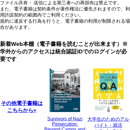
ファイル共有・ 送信による第三者への再頒布は禁止です。
また、電子書籍は契約条件が著作権法に優先されますので、利
用許諾契約の範囲内でご利用ください。
規約に違反する行為を行うと、電子書籍の利用が制限される場
合があります。
新着Web本棚（電子書籍を読むことが出来ます）※
学外からのアクセスは統合認証IDでのログインが必
要です
その他電子書籍は
こちらから»
Survivors of Nazi
大学生のためのアル
Persecution:
バイト・就活
Beyond Camps and