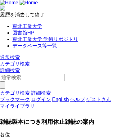
履歴を消去して終了
東北工業大学
図書館HP
東北工業大学 学術リポジトリ
データベース等一覧
通常検索
カテゴリ検索
詳細検索
カテゴリ検索
詳細検索
ブックマーク
ログイン
English
ヘルプ
ゲストさん
マイライブラリ
雑誌製本につき利用休止雑誌の案内
各位