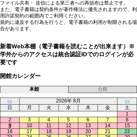
ファイル共有・ 送信による第三者への再頒布は禁止です。
また、電子書籍は契約条件が著作権法に優先されますので、利
用許諾契約の範囲内でご利用ください。
規約に違反する行為を行うと、電子書籍の利用が制限される場
合があります。
新着Web本棚（電子書籍を読むことが出来ます）※
学外からのアクセスは統合認証IDでのログインが必
要です
開館カレンダー
本館
分館
2026年 8月
<<
>>
日
月
火
水
木
金
土
1
2
3
4
5
6
7
8
9
10
11
12
13
14
15
16
17
18
19
20
21
22