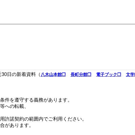
近30日の新着資料（
八木山本館❐
長町分館❐
電子ブック❐
文学
条件を遵守する義務があります。
等への転載、
用許諾契約の範囲内でご利用ください。
合があります。