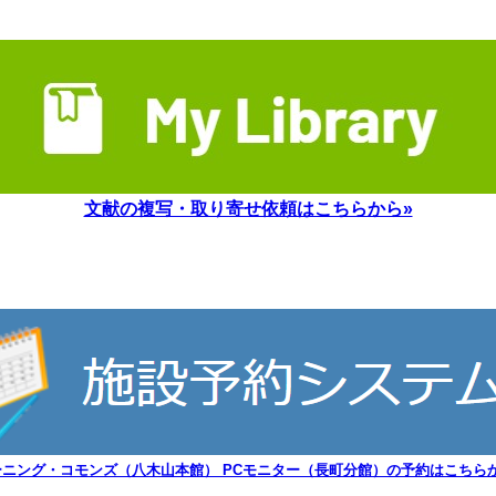
文献の複写・取り寄せ依頼はこちらから»
ーニング・コモンズ（八木山本館） PCモニター（長町分館）の予約はこちらか