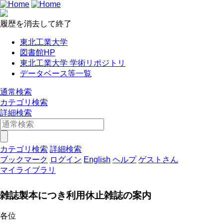
履歴を消去して終了
東北工業大学
図書館HP
東北工業大学 学術リポジトリ
データベース等一覧
通常検索
カテゴリ検索
詳細検索
カテゴリ検索
詳細検索
ブックマーク
ログイン
English
ヘルプ
ゲストさん
マイライブラリ
雑誌製本につき利用休止雑誌の案内
各位