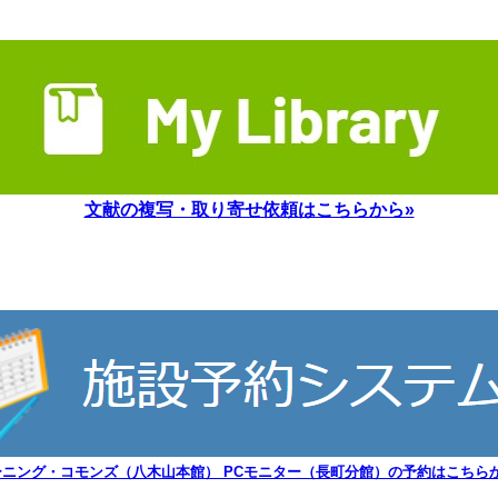
文献の複写・取り寄せ依頼はこちらから»
ーニング・コモンズ（八木山本館） PCモニター（長町分館）の予約はこちらか