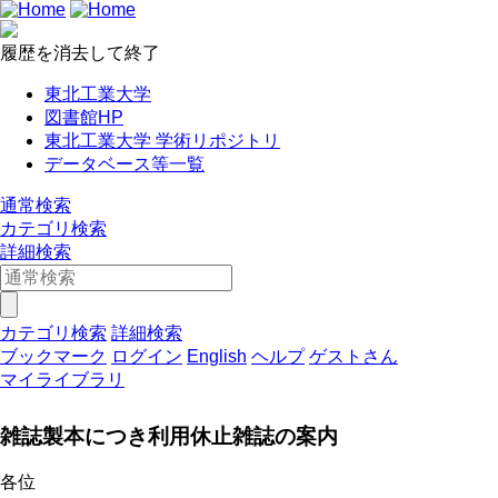
履歴を消去して終了
東北工業大学
図書館HP
東北工業大学 学術リポジトリ
データベース等一覧
通常検索
カテゴリ検索
詳細検索
カテゴリ検索
詳細検索
ブックマーク
ログイン
English
ヘルプ
ゲストさん
マイライブラリ
雑誌製本につき利用休止雑誌の案内
各位