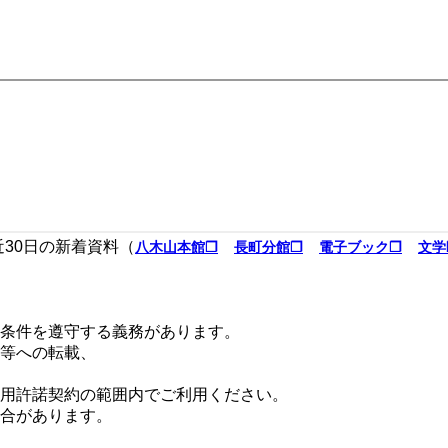
近30日の新着資料（
八木山本館❐
長町分館❐
電子ブック❐
文学
条件を遵守する義務があります。
等への転載、
用許諾契約の範囲内でご利用ください。
合があります。