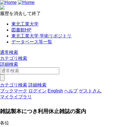
履歴を消去して終了
東北工業大学
図書館HP
東北工業大学 学術リポジトリ
データベース等一覧
通常検索
カテゴリ検索
詳細検索
カテゴリ検索
詳細検索
ブックマーク
ログイン
English
ヘルプ
ゲストさん
マイライブラリ
雑誌製本につき利用休止雑誌の案内
各位