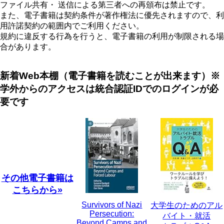
ファイル共有・ 送信による第三者への再頒布は禁止です。
また、電子書籍は契約条件が著作権法に優先されますので、利
用許諾契約の範囲内でご利用ください。
規約に違反する行為を行うと、電子書籍の利用が制限される場
合があります。
新着Web本棚（電子書籍を読むことが出来ます）※
学外からのアクセスは統合認証IDでのログインが必
要です
その他電子書籍は
こちらから»
Survivors of Nazi
大学生のためのアル
Persecution:
バイト・就活
Beyond Camps and