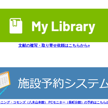
文献の複写・取り寄せ依頼はこちらから»
ーニング・コモンズ（八木山本館） PCモニター（長町分館）の予約はこちらか