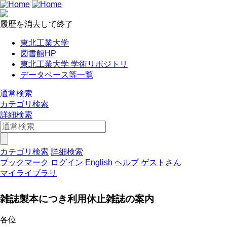
履歴を消去して終了
東北工業大学
図書館HP
東北工業大学 学術リポジトリ
データベース等一覧
通常検索
カテゴリ検索
詳細検索
カテゴリ検索
詳細検索
ブックマーク
ログイン
English
ヘルプ
ゲストさん
マイライブラリ
雑誌製本につき利用休止雑誌の案内
各位