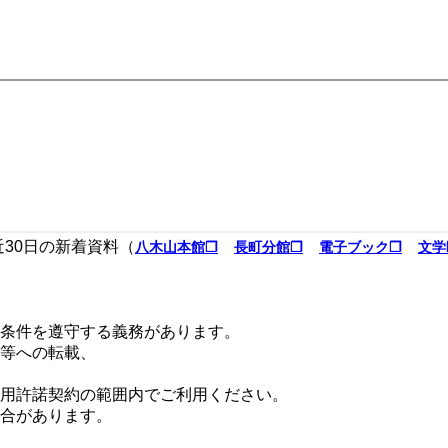
近30日の新着資料（
八木山本館❐
長町分館❐
電子ブック❐
文学
条件を遵守する義務があります。
等への転載、
用許諾契約の範囲内でご利用ください。
合があります。