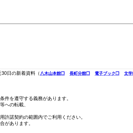
近30日の新着資料（
八木山本館❐
長町分館❐
電子ブック❐
文学
条件を遵守する義務があります。
等への転載、
用許諾契約の範囲内でご利用ください。
合があります。