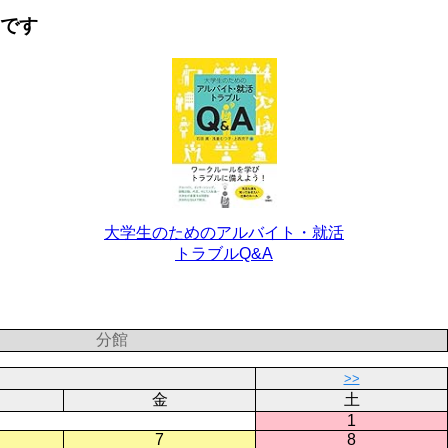
要です
大学生のためのアルバイト・就活
トラブルQ&A
分館
>>
金
土
1
7
8