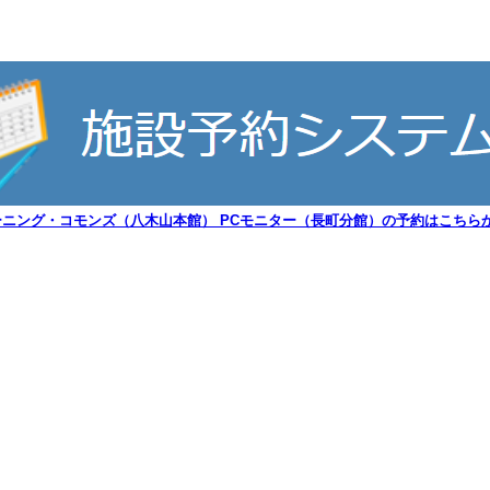
ーニング・コモンズ（八木山本館） PCモニター（長町分館）の予約はこちらか