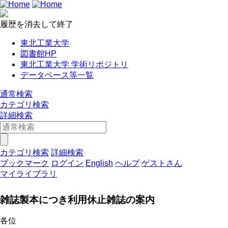
履歴を消去して終了
東北工業大学
図書館HP
東北工業大学 学術リポジトリ
データベース等一覧
通常検索
カテゴリ検索
詳細検索
カテゴリ検索
詳細検索
ブックマーク
ログイン
English
ヘルプ
ゲストさん
マイライブラリ
雑誌製本につき利用休止雑誌の案内
各位