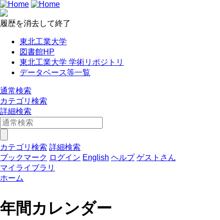
履歴を消去して終了
東北工業大学
図書館HP
東北工業大学 学術リポジトリ
データベース等一覧
通常検索
カテゴリ検索
詳細検索
カテゴリ検索
詳細検索
ブックマーク
ログイン
English
ヘルプ
ゲストさん
マイライブラリ
ホーム
年間カレンダー