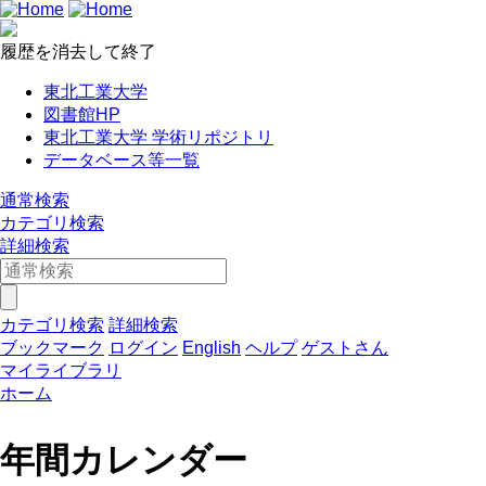
履歴を消去して終了
東北工業大学
図書館HP
東北工業大学 学術リポジトリ
データベース等一覧
通常検索
カテゴリ検索
詳細検索
カテゴリ検索
詳細検索
ブックマーク
ログイン
English
ヘルプ
ゲストさん
マイライブラリ
ホーム
年間カレンダー