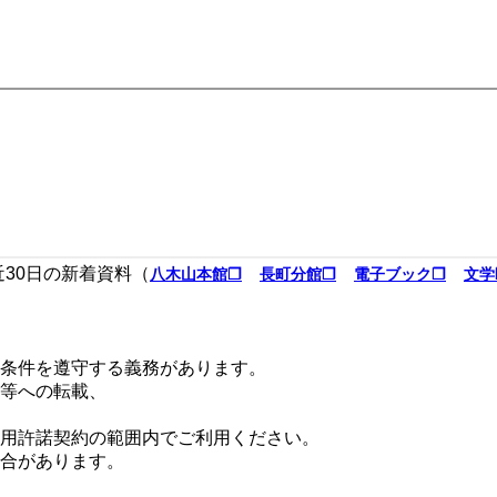
近30日の新着資料（
八木山本館❐
長町分館❐
電子ブック❐
文学
条件を遵守する義務があります。
等への転載、
用許諾契約の範囲内でご利用ください。
合があります。