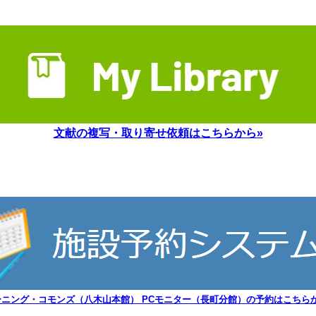
文献の複写・取り寄せ依頼はこちらから»
ーニング・コモンズ（八木山本館） PCモニター（長町分館）の予約はこちらか