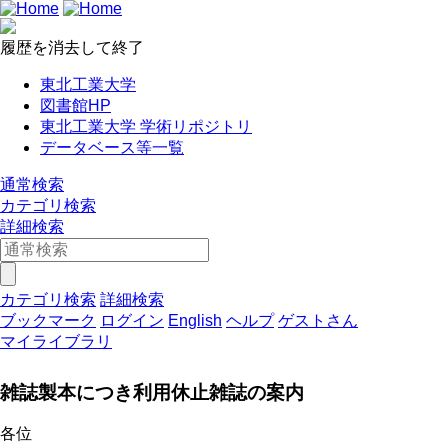
履歴を消去して終了
東北工業大学
図書館HP
東北工業大学 学術リポジトリ
データベース等一覧
通常検索
カテゴリ検索
詳細検索
カテゴリ検索
詳細検索
ブックマーク
ログイン
English
ヘルプ
ゲストさん
マイライブラリ
雑誌製本につき利用休止雑誌の案内
各位