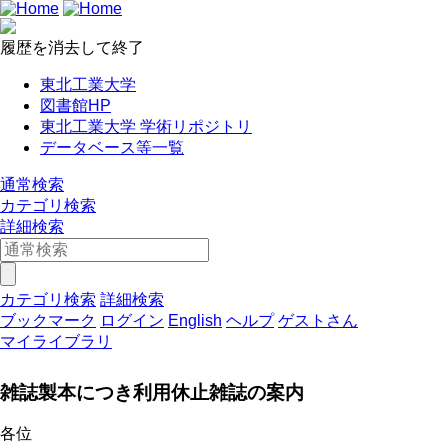
履歴を消去して終了
東北工業大学
図書館HP
東北工業大学 学術リポジトリ
データベース等一覧
通常検索
カテゴリ検索
詳細検索
カテゴリ検索
詳細検索
ブックマーク
ログイン
English
ヘルプ
ゲストさん
マイライブラリ
雑誌製本につき利用休止雑誌の案内
各位