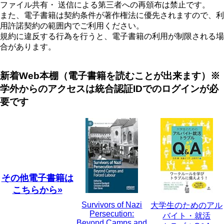
ファイル共有・ 送信による第三者への再頒布は禁止です。
また、電子書籍は契約条件が著作権法に優先されますので、利
用許諾契約の範囲内でご利用ください。
規約に違反する行為を行うと、電子書籍の利用が制限される場
合があります。
新着Web本棚（電子書籍を読むことが出来ます）※
学外からのアクセスは統合認証IDでのログインが必
要です
その他電子書籍は
こちらから»
Survivors of Nazi
大学生のためのアル
Persecution:
バイト・就活
Beyond Camps and