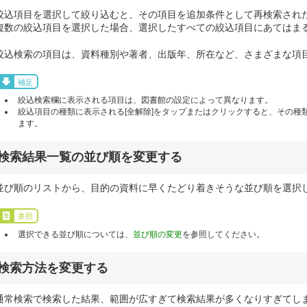
絞込項目を選択して絞り込むと、その項目を追加条件として再検索され
複数の絞込項目を選択した場合、選択したすべての絞込項目にあてはま
絞込検索の項目は、資料種別や著者、出版年、所在など、さまざまな項
補足
絞込検索欄に表示される項目は、図書館の設定によって異なります。
絞込項目の種類に表示される[全解除]をタップまたはクリックすると、その種
ます。
検索結果一覧の並び順を変更する
並び順のリストから、目的の資料に早くたどり着きそうな並び順を選択
参照
選択できる並び順については、
並び順の変更
を参照してください。
検索方法を変更する
通常検索で検索した結果、範囲が広すぎて検索結果が多くなりすぎてし